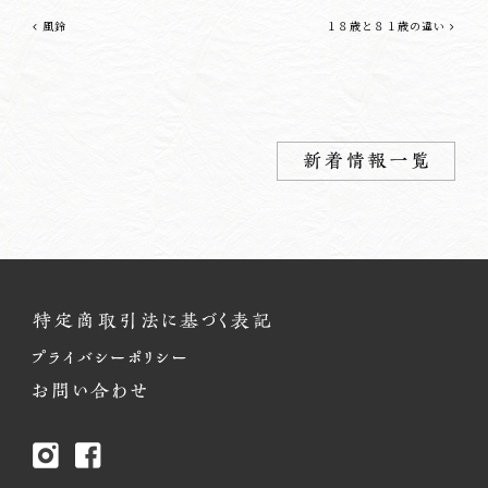
風鈴
１８歳と８１歳の違い