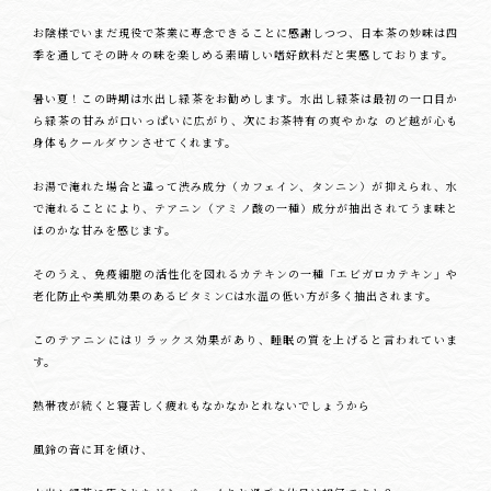
お陰様でいまだ現役で茶業に専念できることに感謝しつつ、日本茶の妙味は四
季を通してその時々の味を楽しめる素晴しい嗜好飲料だと実感しております。
暑い夏！この時期は水出し緑茶をお勧めします。水出し緑茶は最初の一口目か
ら緑茶の甘みが口いっぱいに広がり、次にお茶特有の爽やかな のど越が心も
身体もクールダウンさせてくれます。
お湯で淹れた場合と違って渋み成分（カフェイン、タンニン）が抑えられ、水
で淹れることにより、テアニン（アミノ酸の一種）成分が抽出されてうま味と
ほのかな甘みを感じます。
そのうえ、免疫細胞の活性化を図れるカテキンの一種「エビガロカテキン」や
老化防止や美肌効果のあるビタミンCは水温の低い方が多く抽出されます。
このテアニンにはリラックス効果があり、睡眠の質を上げると言われていま
す。
熱帯夜が続くと寝苦しく疲れもなかなかとれないでしょうから
風鈴の音に耳を傾け、