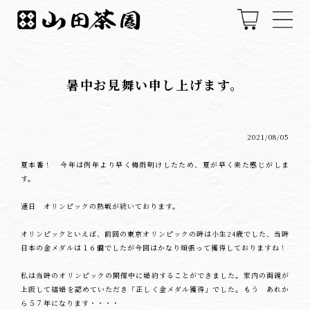
暑中お見舞い申し上げます。
2021/08/05
夏本番！ 今年は例年より早く梅雨明けしたため、夏が早く来た感じがしま
す。
連日 オリンピックの熱戦が続いております。
オリンピックといえば、前回の東京オリンピックの時は小生24歳でした、当時
日本の金メダルは１６個でしたが今回はかなり頑張って獲得しておりますね！
私は当時のオリンピックの開催中に婚約することができました。家内の両親が
上阪して結婚を認めていただき「正しく金メダル獲得」でした。もう あれか
ら５７年になります・・・・